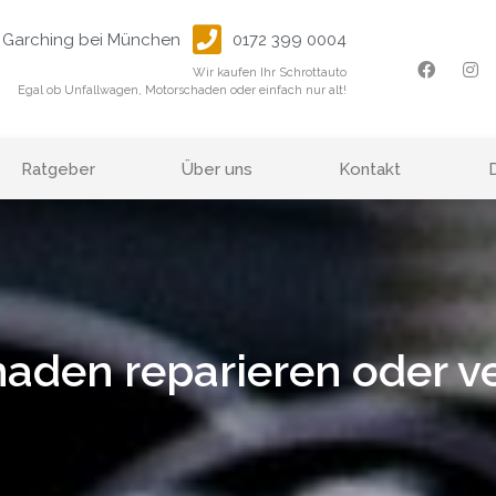
Garching bei München
0172 399 0004
Wir kaufen Ihr Schrottauto
Egal ob Unfallwagen, Motorschaden oder einfach nur alt!
Ratgeber
Über uns
Kontakt
aden reparieren oder v