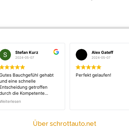
tefan Kurz
Alex Gateff
024-05-07
2024-05-07
uchgefühl gehabt
Perfekt gelaufen!
 schnelle
dung getroffen
e Kompetente
 von Herrn Kayali.
en
eder!
Über schrottauto.net