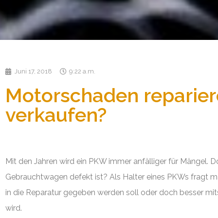
Juni 17, 2018
9:22 a.m.
Motorschaden reparier
verkaufen?
Mit den Jahren wird ein PKW immer anfälliger für Mängel. 
Gebrauchtwagen defekt ist? Als Halter eines PKWs fragt m
in die Reparatur gegeben werden soll oder doch besser mi
wird.