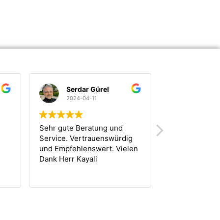
Serdar Gürel
Marco Morgant
2024-04-11
2024-03-06
Sehr gute Beratung und
Schnell und unkomplizi
Service. Vertrauenswürdig
nach einem kurzen Ge
und Empfehlenswert. Vielen
habe noch am selben 
Dank Herr Kayali
mein Fiat Punto zu ei
fairen Preis verkauft.
Weiterlesen