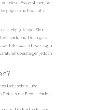
 vor dieser Frage stehen, so
 oder gegen eine Reparatur
s, steigt, je länger Sie das
nd entscheidend. Doch ganz
sen Teile repariert oder sogar
paraturen übersteigen jedoch
en?
tes Licht schnell und
nes Defekts der Bremsscheibe
en sind. Die Kosten für eine