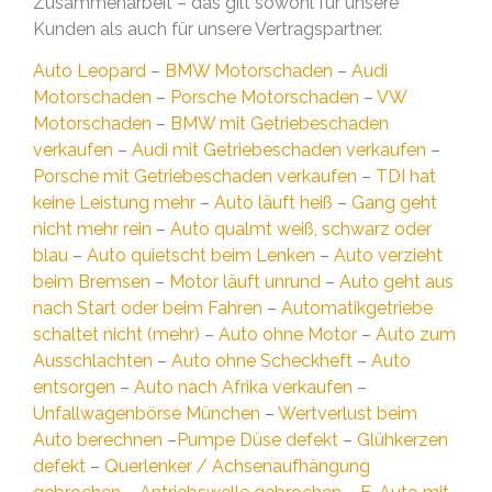
Zusammenarbeit – das gilt sowohl für unsere
Kunden als auch für unsere Vertragspartner.
Auto Leopard
–
BMW Motorschaden
–
Audi
Motorschaden
–
Porsche Motorschaden
–
VW
Motorschaden
–
BMW mit Getriebeschaden
verkaufen
–
Audi mit Getriebeschaden verkaufen
–
Porsche mit Getriebeschaden verkaufen
–
TDI hat
keine Leistung mehr
–
Auto läuft heiß
–
Gang geht
nicht mehr rein
–
Auto qualmt weiß, schwarz oder
blau
–
Auto quietscht beim Lenken
–
Auto verzieht
beim Bremsen
–
Motor läuft unrund
–
Auto geht aus
nach Start oder beim Fahren
–
Automatikgetriebe
schaltet nicht (mehr)
–
Auto ohne Motor
–
Auto zum
Ausschlachten
–
Auto ohne Scheckheft
–
Auto
entsorgen
–
Auto nach Afrika verkaufen
–
Unfallwagenbörse München
–
Wertverlust beim
Auto berechnen
–
Pumpe Düse defekt
–
Glühkerzen
defekt
–
Querlenker / Achsenaufhängung