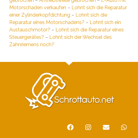
gebrochen
–
Antriebswelle gebrochen
–
E-Auto mit
Motorschaden verkaufen
–
Lohnt sich die Reparatur
einer Zylinderkopfdichtung
–
Lohnt sich die
Reparatur eines Motorschadens?
–
Lohnt sich ein
Austauschmotor?
–
Lohnt sich die Reparatur eines
Steuergerätes?
–
Lohnt sich der Wechsel des
Zahnriemens noch?