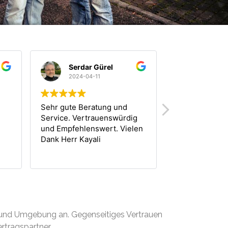
Serdar Gürel
Marco M
2024-04-11
2024-03-
Sehr gute Beratung und
Schnell und unk
Service. Vertrauenswürdig
nach einem ku
und Empfehlenswert. Vielen
habe noch am s
Dank Herr Kayali
mein Fiat Punt
fairen Preis ver
Weiterlesen
n und Umgebung an. Gegenseitiges Vertrauen
rtragspartner.