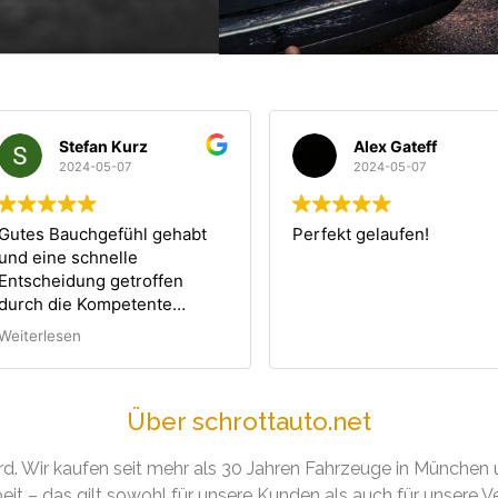
Stefan Kurz
Alex Gateff
2024-05-07
2024-05-07
utes Bauchgefühl gehabt
Perfekt gelaufen!
nd eine schnelle
ntscheidung getroffen
urch die Kompetente
eratung von Herrn Kayali.
eiterlesen
erne wieder!
Über schrottauto.net
ard. Wir kaufen seit mehr als 30 Jahren Fahrzeuge in Münche
eit – das gilt sowohl für unsere Kunden als auch für unsere Ve