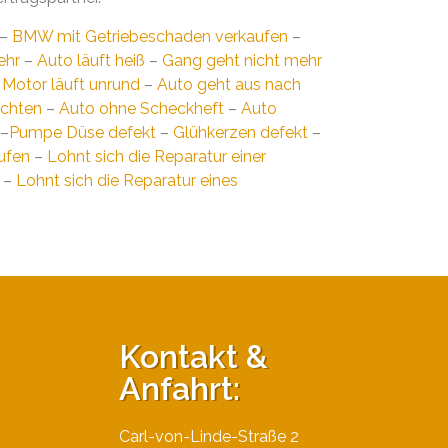
–
BMW mit Getriebeschaden verkaufen
–
ehr
–
Auto läuft heiß
–
Gang geht nicht mehr
–
Motor läuft unrund
–
Auto geht aus nach
chten
–
Auto ohne Scheckheft
–
Auto
–
Pumpe Düse defekt
–
Glühkerzen defekt
–
ufen
–
Lohnt sich die Reparatur einer
–
Lohnt sich die Reparatur eines
Kontakt &
Anfahrt:
Carl-von-Linde-Straße 2